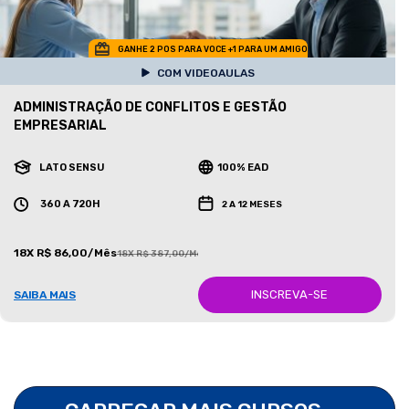
GANHE 2 POS PARA VOCE +1 PARA UM AMIGO
COM VIDEOAULAS
ADMINISTRAÇÃO DE CONFLITOS E GESTÃO
EMPRESARIAL
LATO SENSU
100% EAD
360 A 720H
2 A 12 MESES
18X R$ 86,00/Mês
18X R$ 387,00/Mês
INSCREVA-SE
SAIBA MAIS