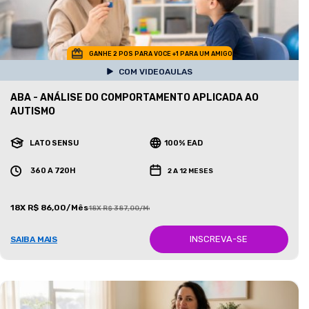
GANHE 2 POS PARA VOCE +1 PARA UM AMIGO
COM VIDEOAULAS
ABA - ANÁLISE DO COMPORTAMENTO APLICADA AO
AUTISMO
LATO SENSU
100% EAD
360 A 720H
2 A 12 MESES
18X R$ 86,00/Mês
18X R$ 387,00/Mês
INSCREVA-SE
SAIBA MAIS