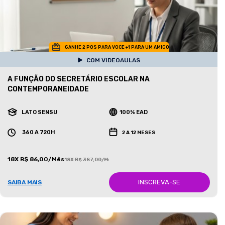
GANHE 2 POS PARA VOCE +1 PARA UM AMIGO
COM VIDEOAULAS
A FUNÇÃO DO SECRETÁRIO ESCOLAR NA
CONTEMPORANEIDADE
LATO SENSU
100% EAD
360 A 720H
2 A 12 MESES
18X R$ 86,00/Mês
18X R$ 387,00/Mês
INSCREVA-SE
SAIBA MAIS