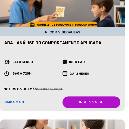
GANHE 2 POS PARA VOCE +1 PARA UM AMIGO
COM VIDEOAULAS
ABA - ANÁLISE DO COMPORTAMENTO APLICADA
LATO SENSU
100% EAD
360 A 720H
2 A 12 MESES
18X R$ 86,00/Mês
18X R$ 387,00/Mês
INSCREVA-SE
SAIBA MAIS