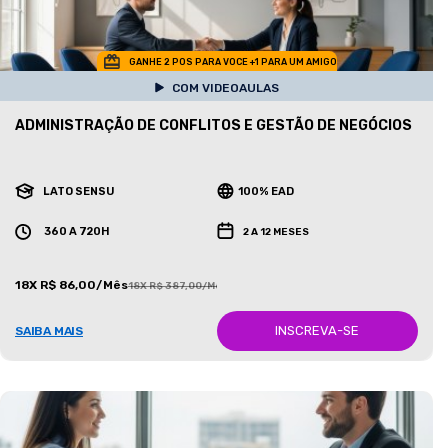
GANHE 2 POS PARA VOCE +1 PARA UM AMIGO
COM VIDEOAULAS
ADMINISTRAÇÃO DE CONFLITOS E GESTÃO DE NEGÓCIOS
LATO SENSU
100% EAD
360 A 720H
2 A 12 MESES
18X R$ 86,00/Mês
18X R$ 387,00/Mês
INSCREVA-SE
SAIBA MAIS