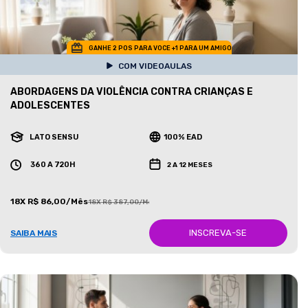
GANHE 2 POS PARA VOCE +1 PARA UM AMIGO
COM VIDEOAULAS
ABORDAGENS DA VIOLÊNCIA CONTRA CRIANÇAS E
ADOLESCENTES
LATO SENSU
100% EAD
360 A 720H
2 A 12 MESES
18X R$ 86,00/Mês
18X R$ 387,00/Mês
INSCREVA-SE
SAIBA MAIS